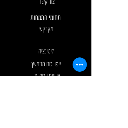
צור קשר
תחומי התמחות
מקרקעי
ן
ליטיגציה
ייפוי כוח מתמשך
צוואות וירושות
צור קשר
טלפון:
052-5444-115
טלפון:
03-6122482