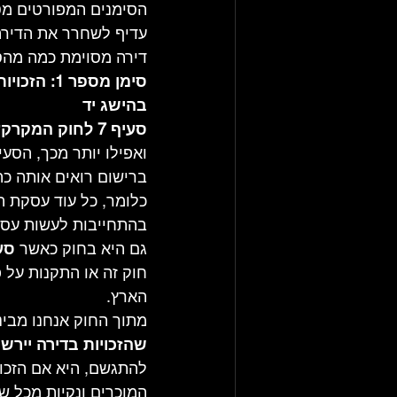
הסימנים המפורטים מטה
עדיף לשחרר את הדירה 
דירה מסוימת כמה מהס
סימן מספר
בהישג יד
סעיף 7 לחוק המקרקעין, תשכ"ט – 1969 ("החוק")
ואפילו יותר מכך, הסע
ברישום רואים אותה כ
כלומר, כל עוד עסקת ה
בהתחייבות לעשות עסק
גם היא בחוק כאשר 
סעיף 
חוק זה או התקנות על 
הארץ.
מתוך החוק אנחנו מבי
שהזכויות בדירה ייר
להתגשם, היא אם הזכוי
המוכרים ונקיות מכל שע