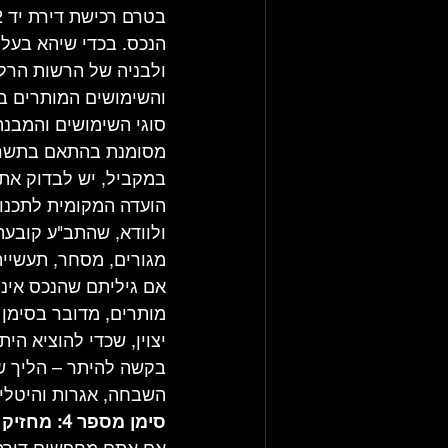
הנכס. בכדי שיהא בעל ת
ולבניה של הרשות הרלב
והשימושים המותרים בנ
סוגי השימושים והמבנה
מסומנת בהתאם בתשרי
במקביל, יש לבדוק את 
הועדה המקומית לתכנון
ולוודא, שהתב"ע קובעת
מגורים, מסחר, תעשייה, 
אם גיליתם שהנכס איננ
מותרים, מדובר בסימן 
יצוין, שכדי להוציא הי
בקשה להיתר – הליך שא
השבחה, אגרות והיטלי
סימן מספר 4: מחזיק בדירה דייר מוגן