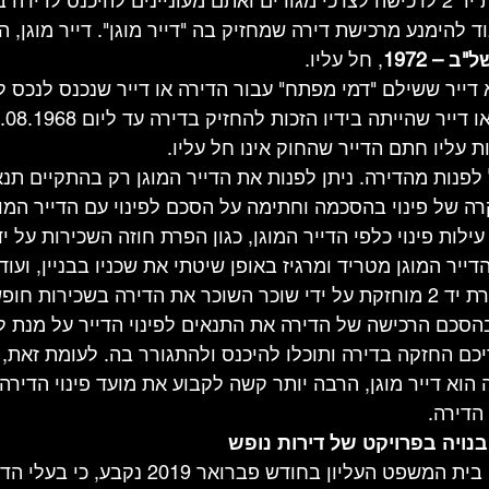
אם אתם מחפשים דירת יד 2 לרכישה לצרכי מגורים ואתם מעוניינים להיכנס לד
 להימנע מרכישת דירה שמחזיק בה "דייר מוגן". דייר מוגן, הו
 – 1972
, חל עליו.
 עליו חתם הדייר שהחוק אינו חל עליו.
לפנות מהדירה. ניתן לפנות את הדייר המוגן רק בהתקיים תנא
ה של פינוי בהסכמה וחתימה על הסכם לפינוי עם הדייר המוג
לות פינוי כלפי הדייר המוגן, כגון הפרת חוזה השכירות על ידי
דייר המוגן מטריד ומרגיז באופן שיטתי את שכניו בבניין, ועוד.
פעמים רבות קורה שדירת יד 2 מוחזקת על ידי שוכר השוכר את הדירה בשכירו
הסכם הרכישה של הדירה את התנאים לפינוי הדייר על מנת ל
כם החזקה בדירה ותוכלו להיכנס ולהתגורר בה. לעומת זאת,
הוא דייר מוגן, הרבה יותר קשה לקבוע את מועד פינוי הדירה, 
הדירה.
בפסק דין שניתן על ידי בית המשפט העליון בחודש פבר