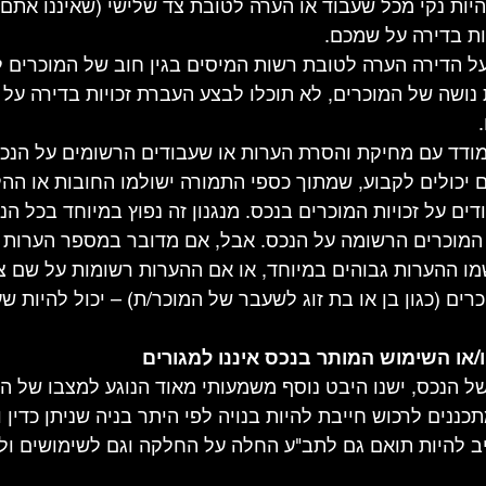
היות נקי מכל שעבוד או הערה לטובת צד שלישי (שאיננו אתם
ת בדירה על שמכם.
 הדירה הערה לטובת רשות המיסים בגין חוב של המוכרים ל
נושה של המוכרים, לא תוכלו לבצע העברת זכויות בדירה על
מודד עם מחיקת והסרת הערות או שעבודים הרשומים על הנכ
יכולים לקבוע, שמתוך כספי התמורה ישולמו החובות או ההלוו
ם על זכויות המוכרים בנכס. מנגנון זה נפוץ במיוחד בכל הנ
מוכרים הרשומה על הנכס. אבל, אם מדובר במספר הערות או
מו ההערות גבוהים במיוחד, או אם ההערות רשומות על שם צד 
ים (כגון בן או בת זוג לשעבר של המוכר/ת) – יכול להיות ש
 הנכס, ישנו היבט נוסף משמעותי מאוד הנוגע למצבו של הנ
כננים לרכוש חייבת להיות בנויה לפי היתר בניה שניתן כדין ו
יב להיות תואם גם לתב"ע החלה על החלקה וגם לשימושים ולי