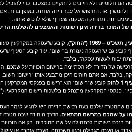
 הם חלופיים ולא חייבים להתקיים במצטבר כדי להוביל למ
ולהמשיך את החיפוש אל עבר דירה אחרת. באופן ברור, אם 
ימנים יחד, תתחזק המסקנה שעדיף שלא לרכוש אותה.
 1: הזכויות של המוכר בדירה אינן רשומות והאמצעים להשלמת הרי
, קובע ש"עסקה במקרקעין טעונה
יף קובע גם ש"העסקה 
נגמרת
 ברישום". עוד קובע הסעיף ש"ע
התחייבות לעשות עסקה", בלבד.
רכישה של הדירה לא הסתיימה ברישום הזכויות על שמכם, הקו
ה, בלבד. אם אתם תוהים היכן מתבצע אותו "רישום" חשוב,
1 לחוק
 קובע ש"רישום" הוא "רישום בפנקסי המקרקעין ה
פיו". פנקסי המקרקעין מתנהלים בלשכות רישום המקרקעין (
"
נים שהמטרה שלכם בעת רכישת הדירה היא להגיע לגמר העסק
שמו על שמכם במרשם המתאים.
 הדרך היחידה שבה מטרה זו 
ות בנכס רשומות לכתחילה על שם המוכרים. רק אם הזכויות 
בוד או הערה מגבילה (כגון משכנתה, הערת אזהרה או עיקול) נ