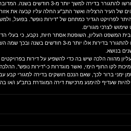
המרינה בהרצליה לא יורשו להתגורר בדירה למשך יותר מ-3 חודש
ם של העיר הרצליה ואשר התב"ע החלה עליו קבעה את אזור ה
ההיתר לפרויקט הגדיר כמתחם של "דירות נופש". בפועל, ולמש
 שימוש לצרכי מגורים.
ית המשפט העליון, השופטת אסתר חיות, נקבע, כי בעלי הדי
המרינה לא יהיו רשאים להתגורר בדירות אלו יותר מ-3 חודשים 
ים בנושא.
ון מהווה הלכה שיש בה כדי להשפיע על דירות בפרויקטים ד
סמיכות לקו החוף הימי, ואשר מוגדרות כ-"דירות נופש". ההלכה
ן ימני ברור לכך, שאם הנכם חושקים בדירה למגורי קבע עבו
היות שעדיף להימנע מרכישת דירה המוגדרת בתב"ע ו/או בהי