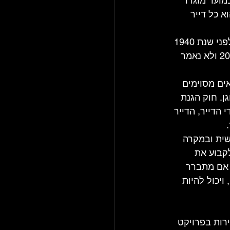
ירה במועד מוגדר 
א כל דייר 
בין היתר, דייר מוגן הוא דייר ששילם "דמי מפתח" עבור הדירה או דייר שנכנס לנכס לפני שנת 1940 
ולא שילם דמי מפתח, או דייר שהייתה בידיו הזכות להחזיק בדירה עד ליום 20.08.1968 ולא נאמר 
ים מסוימים 
ן. חוק הגנת 
 הדייר, הדייר 
ת חופשית ובמקרה 
קבוע את 
 אם מתברר 
ויכול להיות 
ואר 2019 נקבע, כי בעלי הדירות בפרויקט 