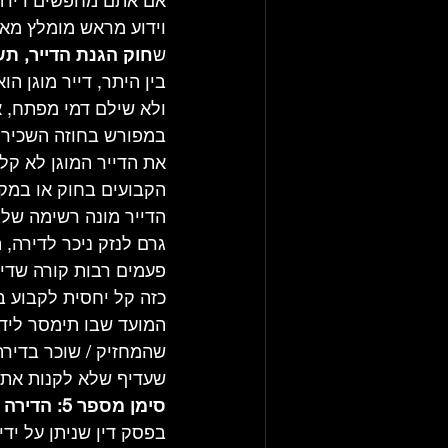
וידוע מראש מומלץ מאוד
ש
חוק הגנת הדייר, תשל"ב
במפורש בחוזה השכירות
את הדייר המוגן לא קל 
הקבועים בחוק או במקר
הדייר מונה רשימה של עי
גרם לנזק ניכר לדירה, ה
כזה קל יחסית לקבוע ב
המועד שבו תימסר לידי
שהמחזיק / שוכר בדירה 
שעדיף שלא לקנות את 
סימן מספר 5: הדירה בנויה בפרויקט של דירות נופש