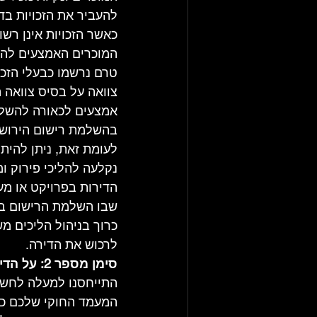
להעביר את הזכויות בד
כאשר הזכויות אינן רש
המוכרים האמצעים להשל
טרם נרשמו כבעלי הזכוי
צוואה על בסיס צוואה 
אמצעים לכאורה להשלמת
בהשלמת רישום הירושה
לעומת זאת, ניתן להית
נקלעה להליכי פירוק ו
הדירות בפרויקט או מע
שבו השלמת הרישום בדי
כרוך בניהול הליכים מ
לרכוש את הדירה.
סימן מספר 2: על הדירה רשומים שעבודים או עיקולים, מעבר למשכנתה של המוכרים
התייחסנו למעלה לחשי
המעמד החוקי שלכם כבע