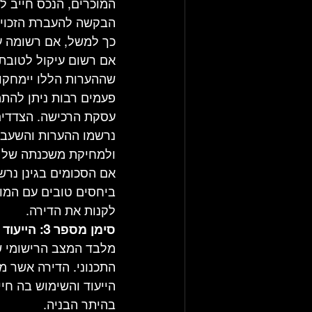
המוכרים, הנכס חייב ל
הבקשה להעברת הזכויו
כך למשל, אם רשומה על
אם רשום עיקול לטובת 
שההערות הללו יימחקו.
פעמים רבות ניתן להת
עסקת הרכישה. הצדדים 
נרשמו ההערות והשעבודי
ולמחיקת משכנתה של ה
אם הסכומים בגינן נרש
ביחסים טובים עם המוכר
לקנות את הדירה.
סימן מספר 3: הייעוד ו/או השימוש המותר בנכס איננו למגורים
מלבד המצב הרישומי של
התכנוני. הדירה אשר מת
הייעוד והשימוש בה חי
בהיתר הבניה.