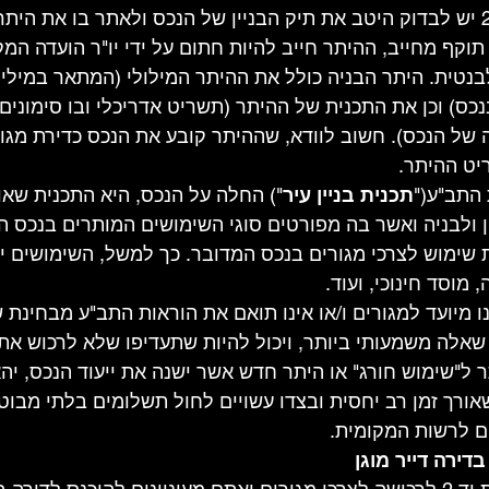
בטרם רכישת דירת יד 2 יש לבדוק היטב את תיק הבניין של הנכס ולאתר בו את ה
וקף מחייב, ההיתר חייב להיות חתום על ידי יו"ר הועדה המק
נטית. היתר הבניה כולל את ההיתר המילולי (המתאר במילים
כס) וכן את התכנית של ההיתר (תשריט אדריכלי ובו סימונים
 של הנכס). חשוב לוודא, שההיתר קובע את הנכס כדירת מגורי
ט ההיתר.
התב"ע("
תכנית בניין עיר
") החלה על הנכס, היא התכנית שאוש
 ולבניה ואשר בה מפורטים סוגי השימושים המותרים בנכס ה
 שימוש לצרכי מגורים בנכס המדובר. כך למשל, השימושים יכו
מוסד חינוכי, ועוד.
ו מיועד למגורים ו/או אינו תואם את הוראות התב"ע מבחינת 
שאלה משמעותי ביותר, ויכול להיות שתעדיפו שלא לרכוש את
תר ל"שימוש חורג" או היתר חדש אשר ישנה את ייעוד הנכס, יה
ורך זמן רב יחסית ובצדו עשויים לחול תשלומים בלתי מבוטל
ם לרשות המקומית.